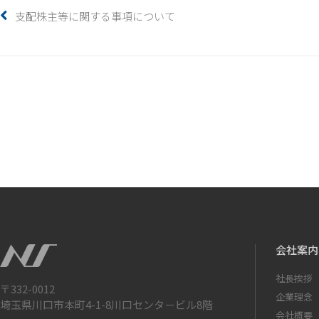
支配株主等に関する事項について
会社案内
社長挨拶
〒332-0012
企業理念
埼玉県川口市本町4-1-8川口センタ－ビル8階
会社概要