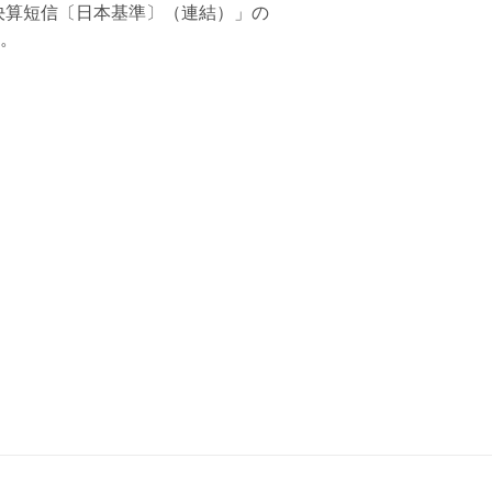
 月期 決算短信〔日本基準〕（連結）」の
。