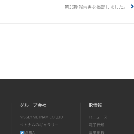
第36期報告書を掲載しました。
グループ会社
IR情報
NISSEY VIETNAM CO.,LTD
IRニュース
ベトナムのギャラリー
電子告知
MURAI
事業推移