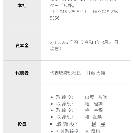
本社
タ－ビル8階
TEL: 048-225-5311 FAX: 048-226-
5356
2,018,287千円 （ 令和 4年 3月 31日
資本金
現在 ）
代表者
代表取締役社長 井藤 秀雄
取 締 役 : 白坂 敬次
取 締 役 : 権 經訓
取 締 役 : 金 亨錫
取 締 役 : 權 起煥
取 締 役 : 權 昱
役員
社外取締役 : 李 鎭鎔