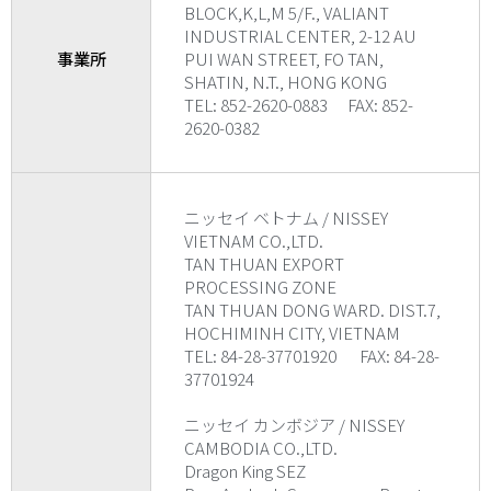
BLOCK,K,L,M 5/F., VALIANT
INDUSTRIAL CENTER, 2-12 AU
事業所
PUI WAN STREET, FO TAN,
SHATIN, N.T., HONG KONG
TEL: 852-2620-0883 FAX: 852-
2620-0382
ニッセイ ベトナム / NISSEY
VIETNAM CO.,LTD.
TAN THUAN EXPORT
PROCESSING ZONE
TAN THUAN DONG WARD. DIST.7,
HOCHIMINH CITY, VIETNAM
TEL: 84-28-37701920 FAX: 84-28-
37701924
ニッセイ カンボジア / NISSEY
CAMBODIA CO.,LTD.
Dragon King SEZ