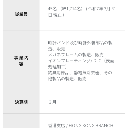
45名 （結1,714名） ( 令和7年 3月 31
従業員
日 現在 ）
時計バンド及び時計外装部品の製
造、販売
メガネフレームの製造、販売
事 業 内
イオンプレーティング/ DLC（表面
容
処理加工）
釣具用部品、静電気除去器、その
他製品の製造、販売
決算期
３月
香港支店 / HONG KONG BRANCH