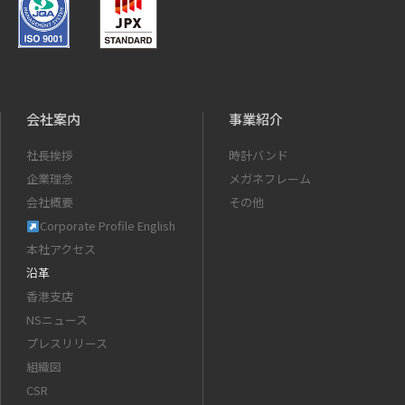
会社案内
事業紹介
社長挨拶
時計バンド
企業理念
メガネフレーム
会社概要
その他
Corporate Profile English
本社アクセス
沿革
香港支店
NSニュース
プレスリリース
組織図
CSR