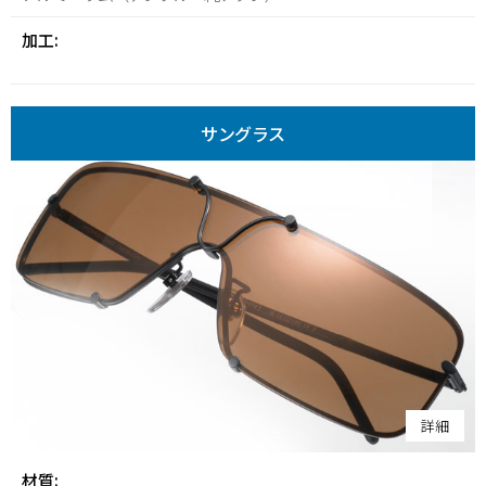
加工:
サングラス
詳細
材質: