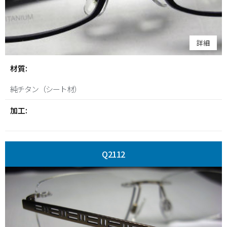
詳細
材質:
純チタン（シート材）
加工:
Q2112