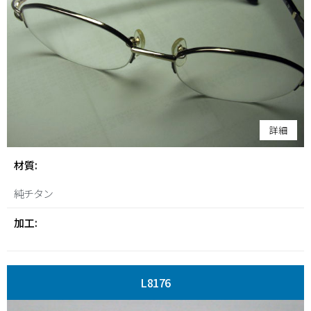
詳細
材質:
純チタン
加工:
L8176