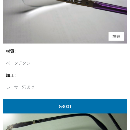
詳細
材質:
ベータチタン
加工:
レーサー穴あけ
G3001