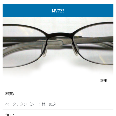
MV723
詳細
材質:
ベータチタン（シート材、t0.6）
加工: