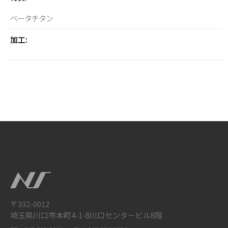
ベータチタン
加工:
〒332-0012
埼玉県川口市本町4-1-8川口センタ－ビル8階