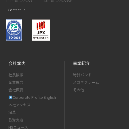
TEL: 048-225-5311
FAX: 048-226-5356
Contact us
会社案内
事業紹介
社長挨拶
時計バンド
企業理念
メガネフレーム
会社概要
その他
Corporate Profile English
本社アクセス
沿革
香港支店
NSニュース