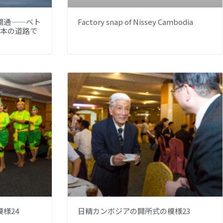
開通——ベト
Factory snap of Nissey Cambodia
1本の道路で
様24
日精カンボジアの開所式の模様23