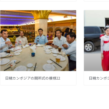
日精カンボジアの開所式の模様22
日精カンボ