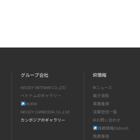
グループ会社
IR情報
NISSEY VIETNAM CO.,LTD
IRニュース
ベトナムのギャラリー
電子告知
MURAI
事業推移
NISSEY CAMBODIA Co.,Ltd
決算短信一覧
カンボジアのギャラリー
IRお問い合わせ
株価情報(Yahoo!)
免責事項