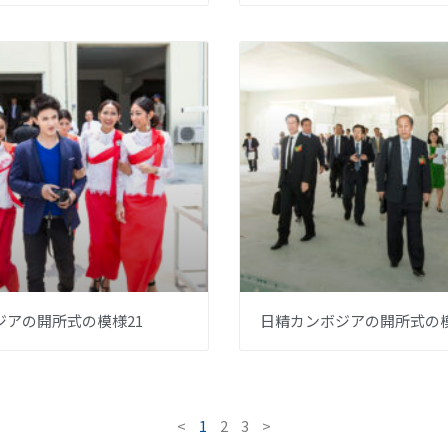
ジアの開所式の模様21
日精カンボジアの開所式の模
<
1
2
3
>