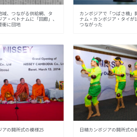
地域、つながる供給網、タ
カンボジアで「つばさ橋」
ジア・ベトナムに「回廊」、
ナム・カンボジア・タイが
要衝に団地
つながった
ジアの開所式の模様25
日精カンボジアの開所式の模