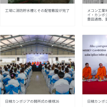
工場に消防貯水槽とその配管敷設が完了
メコン工業
イ・カンボ
豊田通商、
日精カンボジアの開所式の模様26
日精カンボ