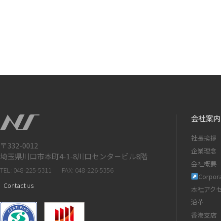
会社案内
社長挨拶
〒332-0012
企業理念
埼玉県川口市本町4-1-8川口センタ－ビル8階
会社概要
TEL: 048-225-5311
FAX: 048-226-5356
Corpora
Contact us
本社アク
沿革
香港支店