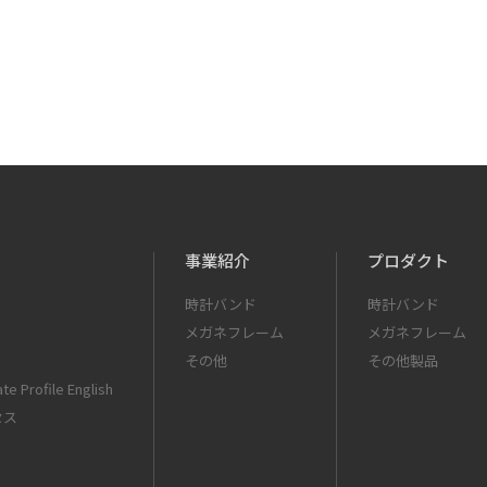
事業紹介
プロダクト
時計バンド
時計バンド
メガネフレーム
メガネフレーム
その他
その他製品
te Profile English
セス