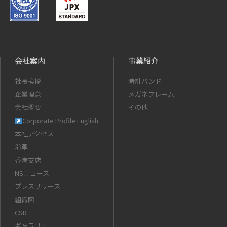
会社案内
事業紹介
社長挨拶
時計バンド
企業理念
メガネフレーム
会社概要
その他
Corporate Profile English
本社アクセス
沿革
香港支店
NSニュース
プレスリリース
組織図
CSR
ギャラリー