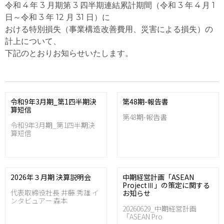
令和 4 年 3 月期第 3 四半期連結累計期間（令和 3 年 4 月 1
日～令和 3 年 12 月 31 日）に
おける特別損失（事業構造改善費用、災害による損失）の
計上について、
下記のとおりお知らせいたします。
令和9年3月期_第1四半期決
第48期-報告書
算短信
第48期-報告書
令和9年3月期_第1四半期決
算短信
2026年３月期 決算説明会
中期経営計画「ASEAN
ProjectⅢ」の策定に関する
代表取締役社長 井藤 秀雄 イ
お知らせ
ンタビュアー 森本
20260629_中期経営計画
「ASEAN Pro