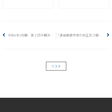
令和4年3月期 第３四半期決算短信〔日本基準〕（連結）
「連結業績予想の修正及び個別業績見込みについて並びに営業外収益及び特別損失に関するお知らせ」
リスト