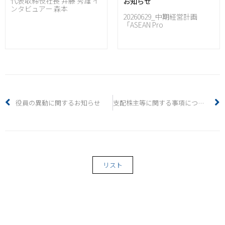
代表取締役社長 井藤 秀雄 イ
お知らせ
ンタビュアー 森本
20260629_中期経営計画
「ASEAN Pro
役員の異動に関するお知らせ
支配株主等に関する事項について
リスト