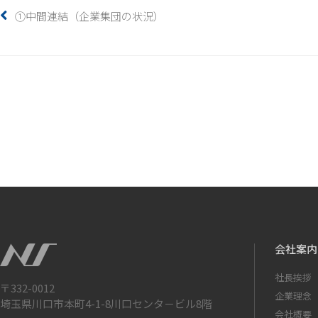
①中間連結（企業集団の状況）
会社案内
社長挨拶
〒332-0012
企業理念
埼玉県川口市本町4-1-8川口センタ－ビル8階
会社概要