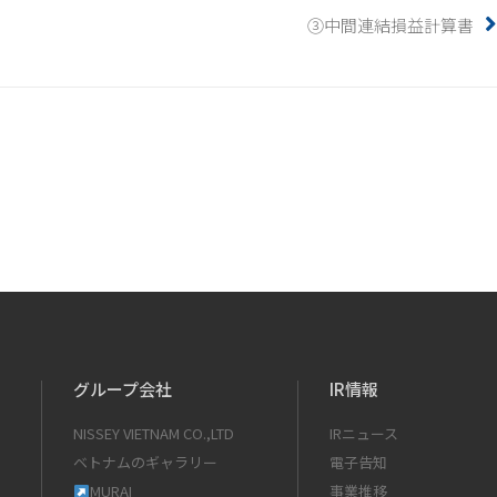
③中間連結損益計算書
グループ会社
IR情報
NISSEY VIETNAM CO.,LTD
IRニュース
ベトナムのギャラリー
電子告知
MURAI
事業推移