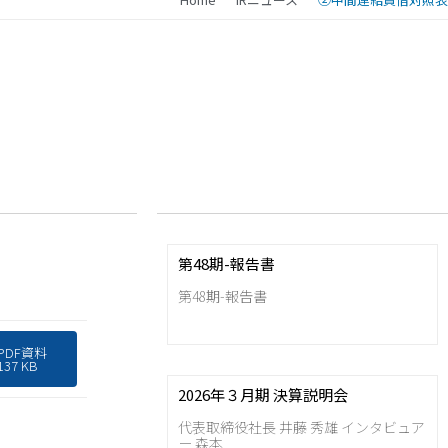
第48期-報告書
第48期-報告書
PDF資料
137 KB
2026年３月期 決算説明会
代表取締役社長 井藤 秀雄 インタビュア
ー 森本