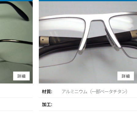
詳細
詳細
材質:
アルミニウム（一部ベータチタン）
加工: