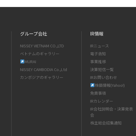
グループ会社
IR情報
NISSEY VIETNAM CO.,LTD
IRニュース
ベトナムのギャラリー
電子告知
MURAI
事業推移
NISSEY CAMBODIA Co.,Ltd
決算短信一覧
カンボジアのギャラリー
IRお問い合わせ
株価情報(Yahoo!)
免責事項
IRカレンダー
IR会社説明会・決算発表
会
株主総会招集通知