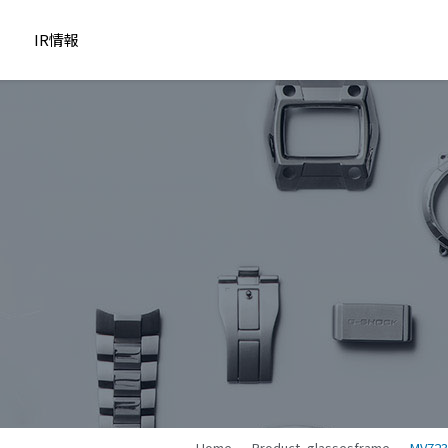
IR情報
Home
Product_glassesframe
MV723