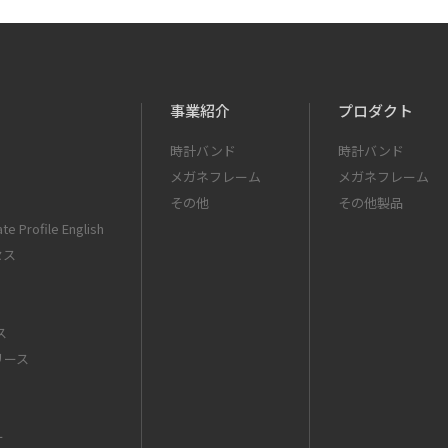
事業紹介
プロダクト
時計バンド
時計バンド
メガネフレーム
メガネフレーム
その他
その他製品
te Profile English
セス
ス
リース
ー