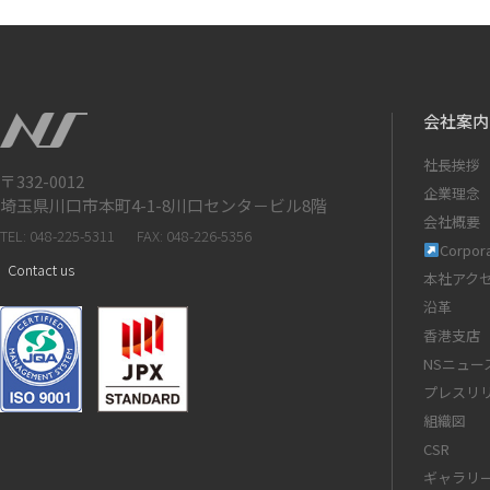
会社案内
社長挨拶
〒332-0012
企業理念
埼玉県川口市本町4-1-8川口センタ－ビル8階
会社概要
TEL: 048-225-5311
FAX: 048-226-5356
Corpora
Contact us
本社アク
沿革
香港支店
NSニュー
プレスリ
組織図
CSR
ギャラリ