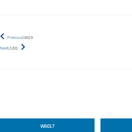
Previous
C6019
Next
L5201
W6017