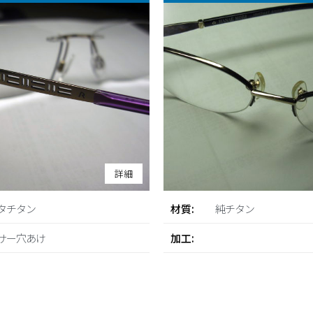
詳細
タチタン
材質:
純チタン
サー穴あけ
加工: