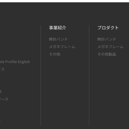
事業紹介
プロダクト
時計バンド
時計バンド
メガネフレーム
メガネフレーム
その他
その他製品
te Profile English
セス
ス
リース
ー