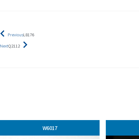
Previous
L8176
Next
Q2112
W6017