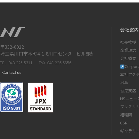
会社案内
社長挨拶
〒332-0012
企業理念
埼玉県川口市本町4-1-8川口センタ－ビル8階
会社概要
TEL: 048-225-5311
FAX: 048-226-5356
Corpora
Contact us
本社アク
沿革
香港支店
NSニュー
プレスリ
組織図
CSR
ギャラリ