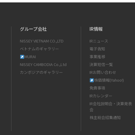
グループ会社
IR情報
NISSEY VIETNAM CO.,LTD
IRニュース
ベトナムのギャラリー
電子告知
MURAI
事業推移
NISSEY CAMBODIA Co.,Ltd
決算短信一覧
カンボジアのギャラリー
IRお問い合わせ
株価情報(Yahoo!)
免責事項
IRカレンダー
IR会社説明会・決算発表
会
株主総会招集通知