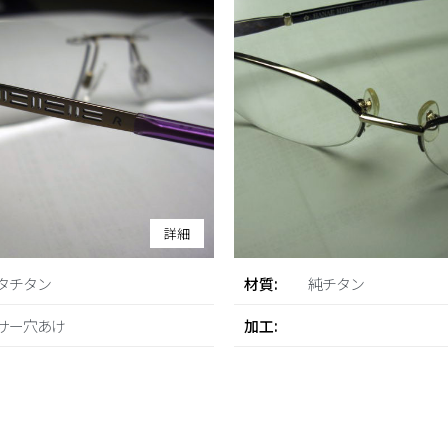
詳細
タチタン
材質:
純チタン
サー穴あけ
加工: