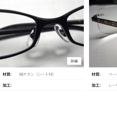
詳細
材質:
純チタン（シート材）
材質:
ベー
加工:
加工:
レー