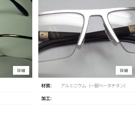
詳細
詳細
材質:
アルミニウム（一部ベータチタン）
加工: