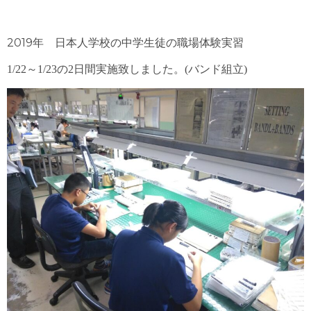
2019
年 日本人学校の中学生徒の職場体験実習
1/22
～
1/23
の
2
日間実施致しました。
(
バンド組立
)