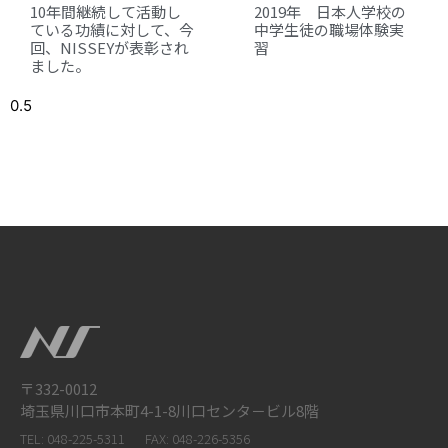
10年間継続して活動し
2019年 日本人学校の
ている功績に対して、今
中学生徒の職場体験実
回、NISSEYが表彰され
習
ました。
〒332-0012
埼玉県川口市本町4-1-8川口センタ－ビル8階
TEL: 048-225-5311
FAX: 048-226-5356