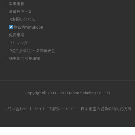
事業推移
決算短信一覧
IRお問い合わせ
株価情報(Yahoo!)
免責事項
IRカレンダー
IR会社説明会・決算発表会
株主総会招集通知
Copyright© 2000 – 2023 Nihon Seimitsu Co.,LTD
お問い合わせ
サイトご利用について
日本精密の紛争鉱物対応方針