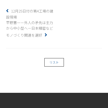
12月25日付の第4工場の建
設現場
平野憲一－外人の矛先は主力
から中小型へ－日本精密など
モノづくり関連を選好
リスト