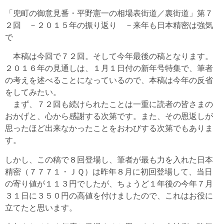
「兜町の御意見番・平野憲一の相場表街道／裏街道」第７
２回 －２０１５年の振り返り －来年も日本精密は強気
で
本稿は今回で７２回。そして今年最後の稿となります。
２０１６年の見通しは、１月１日付の新年号特集で、筆者
の考えを述べることになっているので、本稿は今年の反省
をしてみたい。
まず、７２回も続けられたことは一重に読者の皆さまの
おかげと、心から感謝する次第です。また、その恩返しが
思ったほど出来なかったことをおわびする次第でもありま
す。
しかし、この稿で８回登場し、筆者が最も力を入れた日本
精密（７７７１・ＪＱ）は昨年８月に初回登場して、当日
の寄り値が１１３円でしたが、ちょうど１年後の今年７月
３１日に３５０円の高値を付けましたので、これはお役に
立てたと思います。