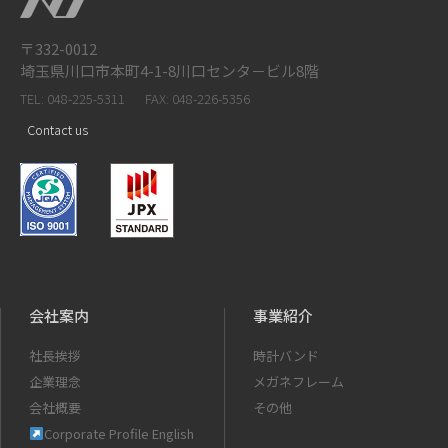
〒332-0012
埼玉県川口市本町4-1-8川口センタ－ビル8階
TEL: 048-225-5311
FAX: 048-226-5356
Contact us
会社案内
事業紹介
社長挨拶
時計バンド
企業理念
メガネフレーム
会社概要
その他
Corporate Profile English