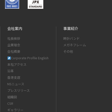
会社案内
事業紹介
社長挨拶
時計バンド
企業理念
メガネフレーム
会社概要
その他
Corporate Profile English
本社アクセス
沿革
香港支店
NSニュース
プレスリリース
組織図
CSR
ギャラリー