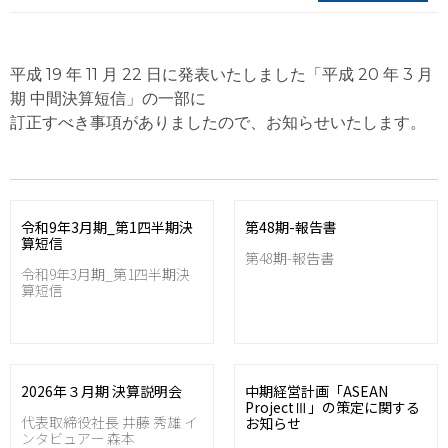
平成 19 年 11 月 22 日に発表いたしました「平成 20 年 3 月
期 中間決算短信」の一部に
訂正すべき事項がありましたので、お知らせいたします。
令和9年3月期_第1四半期決
第48期-報告書
算短信
第48期-報告書
令和9年3月期_第1四半期決
算短信
2026年３月期 決算説明会
中期経営計画「ASEAN
ProjectⅢ」の策定に関する
代表取締役社長 井藤 秀雄 イ
お知らせ
ンタビュアー 森本