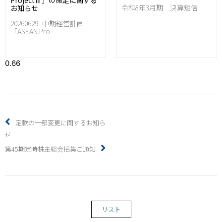
ProjectⅢ」の策定に関する
令和8年3月期 決算短信
お知らせ
20260629_中期経営計画
「ASEAN Pro
定款の一部変更に関するお知ら
せ
第45期定時株主総会招集ご通知
リスト