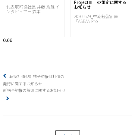
ProjectⅢ」の策定に関する
代表取締役社長 井藤 秀雄 イ
お知らせ
ンタビュアー 森本
20260629_中期経営計画
「ASEAN Pro
転換社債型新株予約権付社債の
発行に関するお知らせ
新株予約権の譲渡に関するお知らせ