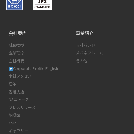
会社案内
事業紹介
社長挨拶
時計バンド
企業理念
メガネフレーム
会社概要
その他
Corporate Profile English
本社アクセス
沿革
香港支店
NSニュース
プレスリリース
組織図
CSR
ギャラリー