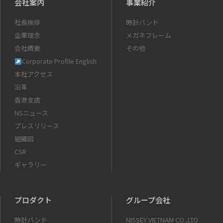
会社案内
事業紹介
社長挨拶
時計バンド
企業理念
メガネフレーム
会社概要
その他
Corporate Profile English
本社アクセス
沿革
香港支店
NSニュース
プレスリリース
組織図
CSR
ギャラリー
プロダクト
グループ会社
時計バンド
NISSEY VIETNAM CO.,LTD