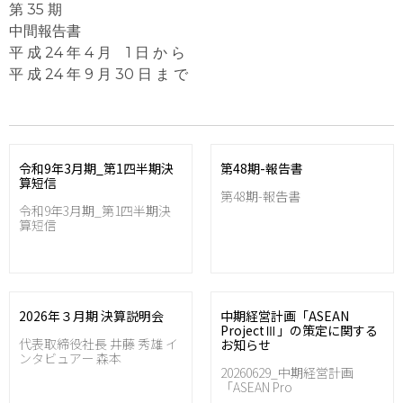
第 35 期
中間報告書
平 成 24 年 4 月 1 日 か ら
平 成 24 年 9 月 30 日 ま で
令和9年3月期_第1四半期決
第48期-報告書
算短信
第48期-報告書
令和9年3月期_第1四半期決
算短信
2026年３月期 決算説明会
中期経営計画「ASEAN
ProjectⅢ」の策定に関する
代表取締役社長 井藤 秀雄 イ
お知らせ
ンタビュアー 森本
20260629_中期経営計画
「ASEAN Pro