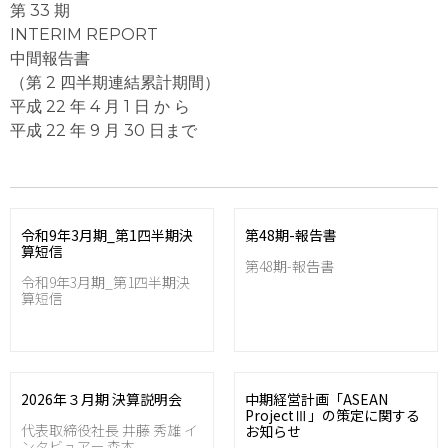
第 33 期
INTERIM REPORT
中間報告書
（第 2 四半期連結累計期間）
平成 22 年 4 月 1 日 か ら
平成 22 年 9 月 30 日まで
令和9年3月期_第1四半期決
第48期-報告書
算短信
第48期-報告書
令和9年3月期_第1四半期決
算短信
2026年３月期 決算説明会
中期経営計画「ASEAN
ProjectⅢ」の策定に関する
代表取締役社長 井藤 秀雄 イ
お知らせ
ンタビュアー 森本