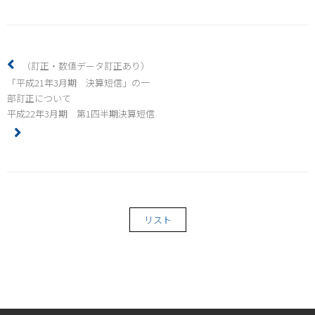
（訂正・数値データ訂正あり）
「平成21年3月期 決算短信」の一
部訂正について
平成22年3月期 第1四半期決算短信
リスト