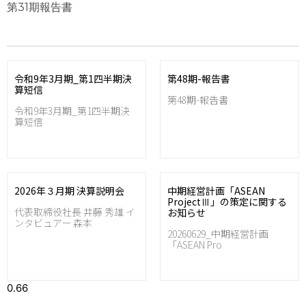
第31期報告書
令和9年3月期_第1四半期決
第48期-報告書
算短信
第48期-報告書
令和9年3月期_第1四半期決
算短信
2026年３月期 決算説明会
中期経営計画「ASEAN
ProjectⅢ」の策定に関する
代表取締役社長 井藤 秀雄 イ
お知らせ
ンタビュアー 森本
20260629_中期経営計画
「ASEAN Pro