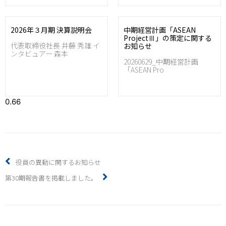
2026年３月期 決算説明会
中期経営計画「ASEAN
ProjectⅢ」の策定に関する
代表取締役社長 井藤 秀雄 イ
お知らせ
ンタビュアー 森本
20260629_中期経営計画
「ASEAN Pro
役員の異動に関するお知らせ
第30期報告書を掲載しました。