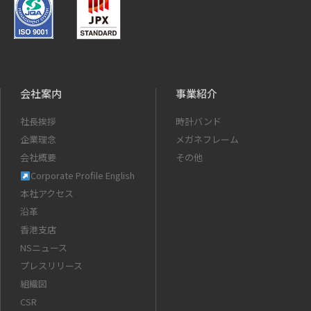
会社案内
事業紹介
社長挨拶
時計バンド
企業理念
メガネフレーム
会社概要
その他
Corporate Profile English
本社アクセス
沿革
香港支店
NSニュース
プレスリリース
組織図
CSR