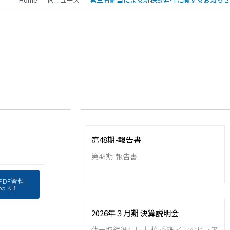
第48期-報告書
第48期-報告書
PDF資料
55 KB
2026年３月期 決算説明会
代表取締役社長 井藤 秀雄 インタビュア