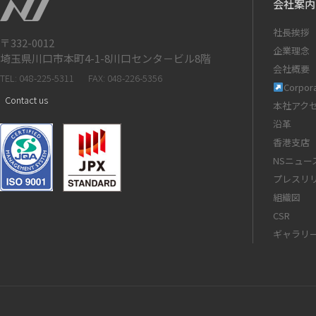
会社案内
社長挨拶
〒332-0012
企業理念
埼玉県川口市本町4-1-8川口センタ－ビル8階
会社概要
TEL: 048-225-5311
FAX: 048-226-5356
Corpora
Contact us
本社アク
沿革
香港支店
NSニュー
プレスリ
組織図
CSR
ギャラリ