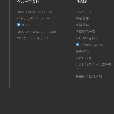
グループ会社
IR情報
NISSEY VIETNAM CO.,LTD
IRニュース
ベトナムのギャラリー
電子告知
MURAI
事業推移
NISSEY CAMBODIA Co.,Ltd
決算短信一覧
カンボジアのギャラリー
IRお問い合わせ
株価情報(Yahoo!)
免責事項
IRカレンダー
IR会社説明会・決算発表
会
株主総会招集通知