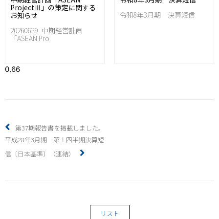
ProjectⅢ」の策定に関する
令和8年3月期 決算短信
お知らせ
20260629_中期経営計画
「ASEAN Pro
第37期報告書を掲載しました。
平成28年3月期 第１四半期決算短
信〔日本基準〕（連結）
リスト