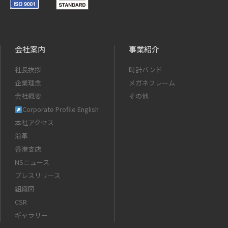
会社案内
事業紹介
社長挨拶
時計バンド
企業理念
メガネフレーム
会社概要
その他
Corporate Profile English
本社アクセス
沿革
香港支店
NSニュース
プレスリリース
組織図
CSR
ギャラリー