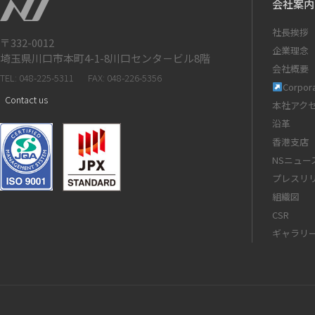
会社案内
社長挨拶
〒332-0012
企業理念
埼玉県川口市本町4-1-8川口センタ－ビル8階
会社概要
TEL: 048-225-5311
FAX: 048-226-5356
Corpora
Contact us
本社アク
沿革
香港支店
NSニュー
プレスリ
組織図
CSR
ギャラリ