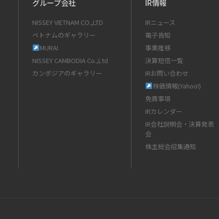
グループ会社
IR情報
NISSEY VIETNAM CO.,LTD
IRニュース
ベトナムのギャラリー
電子告知
MURAI
事業推移
NISSEY CAMBODIA Co.,Ltd
決算短信一覧
カンボジアのギャラリー
IRお問い合わせ
株価情報(Yahoo!)
免責事項
IRカレンダー
IR会社説明会・決算発表
会
株主総会招集通知