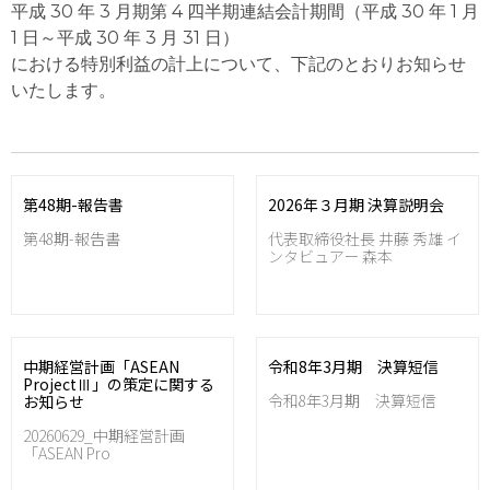
平成 30 年 3 月期第 4 四半期連結会計期間（平成 30 年 1 月
1 日～平成 30 年 3 月 31 日）
における特別利益の計上について、下記のとおりお知らせ
いたします。
第48期-報告書
2026年３月期 決算説明会
第48期-報告書
代表取締役社長 井藤 秀雄 イ
ンタビュアー 森本
中期経営計画「ASEAN
令和8年3月期 決算短信
ProjectⅢ」の策定に関する
令和8年3月期 決算短信
お知らせ
20260629_中期経営計画
「ASEAN Pro