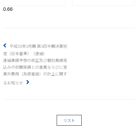
平成30年3月期 第3四半期決算短
信〔日本基準〕（連結）
連結業績予想の修正及び個別業績見
込みの前期実績との差異ならびに営
業外費用（為替差損）の計上に関す
るお知らせ
リスト