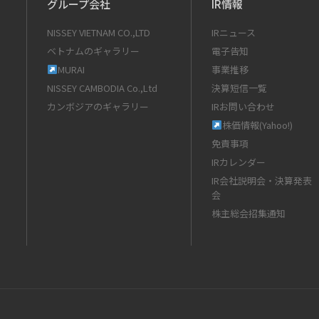
グループ会社
IR情報
NISSEY VIETNAM CO.,LTD
IRニュース
ベトナムのギャラリー
電子告知
MURAI
事業推移
NISSEY CAMBODIA Co.,Ltd
決算短信一覧
カンボジアのギャラリー
IRお問い合わせ
株価情報(Yahoo!)
免責事項
IRカレンダー
IR会社説明会・決算発表
会
株主総会招集通知