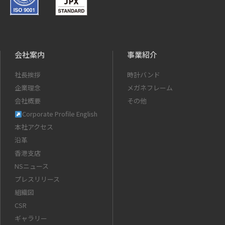
会社案内
事業紹介
社長挨拶
時計バンド
企業理念
メガネフレーム
会社概要
その他
Corporate Profile English
本社アクセス
沿革
香港支店
NSニュース
プレスリリース
組織図
CSR
ギャラリー