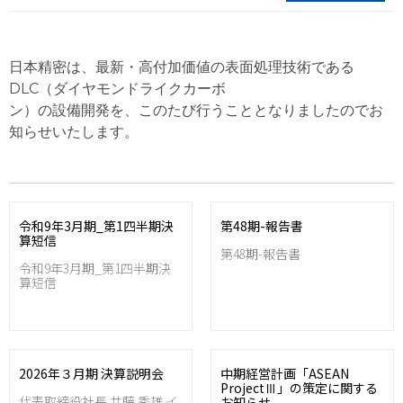
日本精密は、最新・高付加価値の表面処理技術である
DLC（ダイヤモンドライクカーボ
ン）の設備開発を、このたび行うこととなりましたのでお
知らせいたします。
令和9年3月期_第1四半期決
第48期-報告書
算短信
第48期-報告書
令和9年3月期_第1四半期決
算短信
2026年３月期 決算説明会
中期経営計画「ASEAN
ProjectⅢ」の策定に関する
代表取締役社長 井藤 秀雄 イ
お知らせ