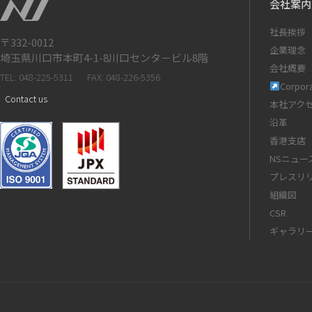
会社案内
社長挨拶
〒332-0012
企業理念
埼玉県川口市本町4-1-8川口センタ－ビル8階
会社概要
TEL: 048-225-5311
FAX: 048-226-5356
Corpora
Contact us
本社アク
沿革
香港支店
NSニュー
プレスリ
組織図
CSR
ギャラリ