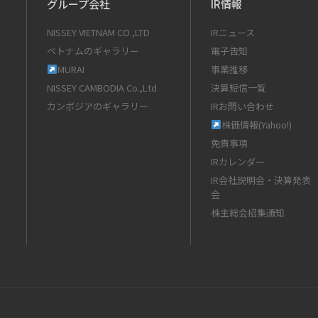
グループ会社
IR情報
NISSEY VIETNAM CO.,LTD
IRニュース
ベトナムのギャラリー
電子告知
MURAI
事業推移
NISSEY CAMBODIA Co.,Ltd
決算短信一覧
カンボジアのギャラリー
IRお問い合わせ
株価情報(Yahoo!)
免責事項
IRカレンダー
IR会社説明会・決算発表
会
株主総会招集通知