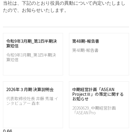
当社は、下記のとおり役員の異動について内定いたしまし
たので、お知らせいたします。
令和9年3月期_第1四半期決
第48期-報告書
算短信
第48期-報告書
令和9年3月期_第1四半期決
算短信
2026年３月期 決算説明会
中期経営計画「ASEAN
ProjectⅢ」の策定に関する
代表取締役社長 井藤 秀雄 イ
お知らせ
ンタビュアー 森本
20260629_中期経営計画
「ASEAN Pro