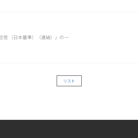
決算短信 〔日本基準〕（連結）」の一
リスト