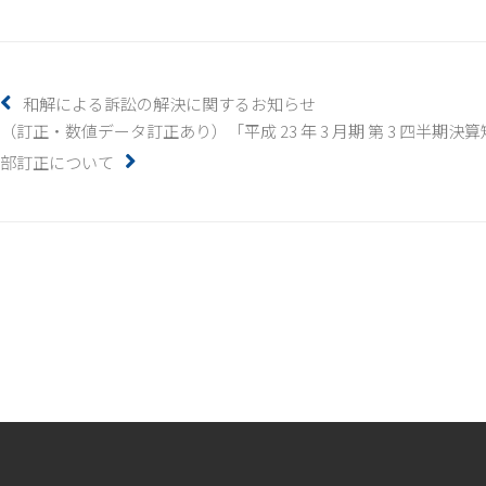
和解による訴訟の解決に関するお知らせ
（訂正・数値データ訂正あり）「平成 23 年 3 月期 第 3 四半期
部訂正について