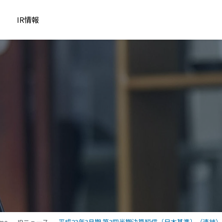
IR情報
me
IRニュース
平成23年3月期 第3四半期決算短信〔日本基準〕（連結）