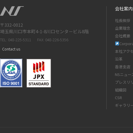
会社案内
社長挨拶
〒332-0012
企業理念
埼玉県川口市本町4-1-8川口センタ－ビル8階
会社概要
TEL: 048-225-5311
FAX: 048-226-5356
Corpora
Contact us
本社アク
沿革
香港支店
NSニュー
プレスリ
組織図
CSR
ギャラリ