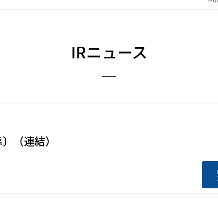
IRニュース
準〕（連結）