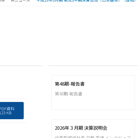
第48期-報告書
第48期-報告書
PDF資料
123 KB
2026年３月期 決算説明会
代表取締役社長 井藤 秀雄 インタビュア