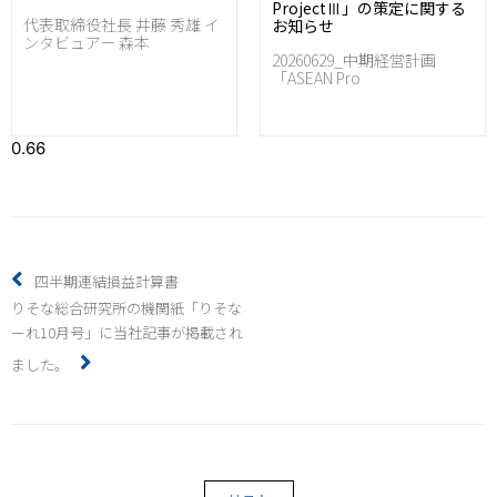
ProjectⅢ」の策定に関する
代表取締役社長 井藤 秀雄 イ
お知らせ
ンタビュアー 森本
20260629_中期経営計画
「ASEAN Pro
四半期連結損益計算書
りそな総合研究所の機関紙「りそな
ーれ10月号」に当社記事が掲載され
ました。