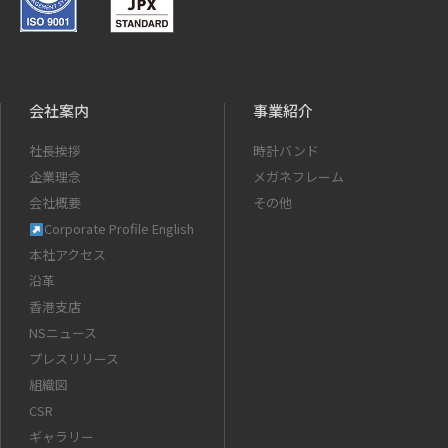
会社案内
事業紹介
社長挨拶
時計バンド
企業理念
メガネフレーム
会社概要
その他
Corporate Profile English
本社アクセス
沿革
香港支店
NSニュース
プレスリリース
組織図
CSR
ギャラリー