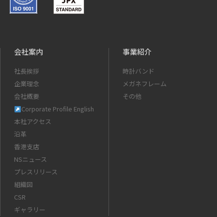
会社案内
事業紹介
社長挨拶
時計バンド
企業理念
メガネフレーム
会社概要
その他
Corporate Profile English
本社アクセス
沿革
香港支店
NSニュース
プレスリリース
組織図
CSR
ギャラリー