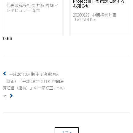
ProjectⅢ」の策定に関する
代表取締役社長 井藤 秀雄 イ
お知らせ
ンタビュアー 森本
20260629_中期経営計画
「ASEAN Pro
平成20年3月期 中間決算短信
（訂正）「平成 19 年 3 月期 中間決
算短信（連結）」の一部訂正につい
て
リスト