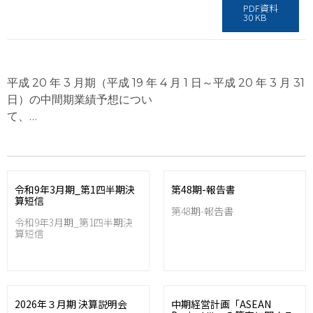
PDF資料
30 KB
平成 20 年 3 月期（平成 19 年 4 月 1 日～平成 20 年 3 月 31
日）の中間期業績予想につい
て、…
令和9年3月期_第1四半期決
第48期-報告書
算短信
第48期-報告書
令和9年3月期_第1四半期決
算短信
2026年３月期 決算説明会
中期経営計画「ASEAN