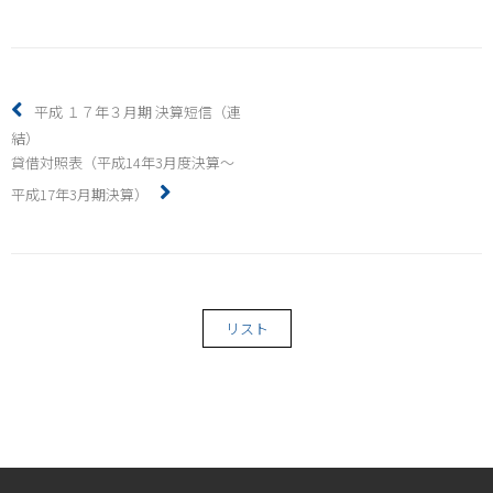
平成 １７年３月期 決算短信（連
結）
貸借対照表（平成14年3月度決算～
平成17年3月期決算）
リスト