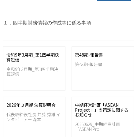
１．四半期財務情報の作成等に係る事項
令和9年3月期_第1四半期決
第48期-報告書
算短信
第48期-報告書
令和9年3月期_第1四半期決
算短信
2026年３月期 決算説明会
中期経営計画「ASEAN
ProjectⅢ」の策定に関する
代表取締役社長 井藤 秀雄 イ
お知らせ
ンタビュアー 森本
20260629_中期経営計画
「ASEAN Pro