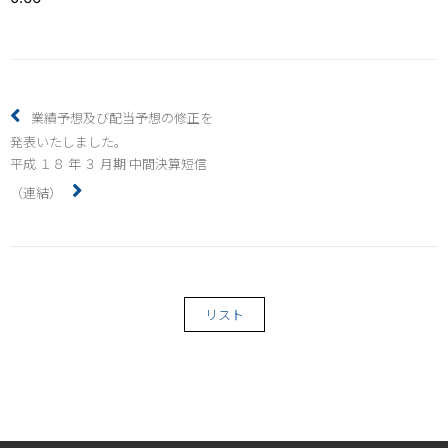
業績予想及び配当予想の修正を
発表いたしました。
平成 １８ 年 ３ 月期 中間決算短信
（連結）
リスト