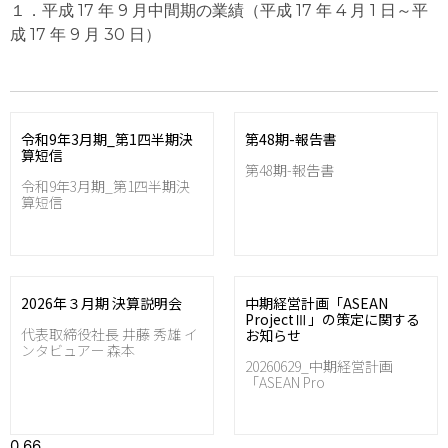
１．平成 17 年 9 月中間期の業績（平成 17 年 4 月 1 日～平
成 17 年 9 月 30 日）
令和9年3月期_第1四半期決
第48期-報告書
算短信
第48期-報告書
令和9年3月期_第1四半期決
算短信
2026年３月期 決算説明会
中期経営計画「ASEAN
ProjectⅢ」の策定に関する
代表取締役社長 井藤 秀雄 イ
お知らせ
ンタビュアー 森本
20260629_中期経営計画
「ASEAN Pro