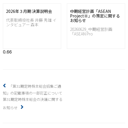
2026年３月期 決算説明会
中期経営計画「ASEAN
ProjectⅢ」の策定に関する
代表取締役社長 井藤 秀雄 イ
お知らせ
ンタビュアー 森本
20260629_中期経営計画
「ASEAN Pro
「第31期定時株主総会招集ご通
知」の記載事項の一部訂正について
第31期定時株主総会の決議に関する
お知らせ