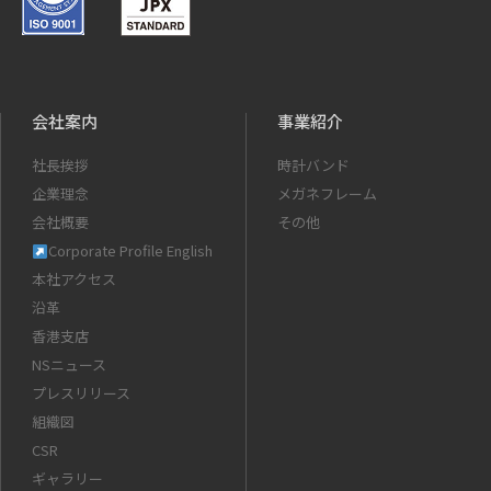
会社案内
事業紹介
社長挨拶
時計バンド
企業理念
メガネフレーム
会社概要
その他
Corporate Profile English
本社アクセス
沿革
香港支店
NSニュース
プレスリリース
組織図
CSR
ギャラリー