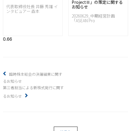
ProjectⅢ」の策定に関する
代表取締役社長 井藤 秀雄 イ
お知らせ
ンタビュアー 森本
20260629_中期経営計画
「ASEAN Pro
臨時株主総会の決議結果に関す
るお知らせ
第三者割当による新株式発行に関す
るお知らせ