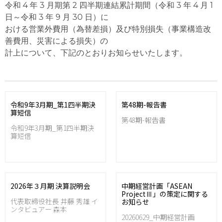
令和 4 年 3 月期第 2 四半期連結累計期間（令和 3 年 4 月 1
日～令和 3 年 9 月 30 日）に
おける営業外費用（為替差損）及び特別損失（事業構造改
善費用、災害による損失）の
計上について、下記のとおりお知らせいたします。
令和9年3月期_第1四半期決
第48期-報告書
算短信
第48期-報告書
令和9年3月期_第1四半期決
算短信
2026年３月期 決算説明会
中期経営計画「ASEAN
ProjectⅢ」の策定に関する
代表取締役社長 井藤 秀雄 イ
お知らせ
ンタビュアー 森本
20260629_中期経営計画