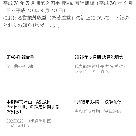
平成 31 年 3 月期第 2 四半期連結累計期間（平成 30 年 4 月
1 日～平成 30 年 9 月 30 日）
における営業外収益（為替差益）の計上について、下記の
とおりお知らせいたします。
第48期-報告書
2026年３月期 決算説明会
第48期-報告書
代表取締役社長 井藤 秀雄 イ
ンタビュアー 森本
中期経営計画「ASEAN
令和8年3月期 決算短信
ProjectⅢ」の策定に関する
令和8年3月期 決算短信
お知らせ
20260629_中期経営計画
「ASEAN Pro