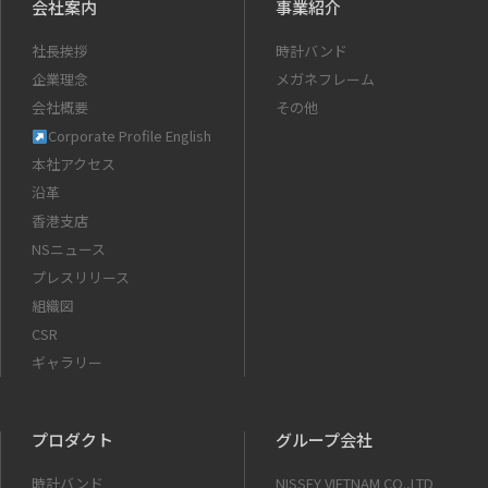
会社案内
事業紹介
社長挨拶
時計バンド
企業理念
メガネフレーム
会社概要
その他
Corporate Profile English
本社アクセス
沿革
香港支店
NSニュース
プレスリリース
組織図
CSR
ギャラリー
プロダクト
グループ会社
時計バンド
NISSEY VIETNAM CO.,LTD