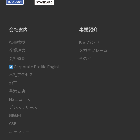
会社案内
事業紹介
社長挨拶
時計バンド
企業理念
メガネフレーム
会社概要
その他
Corporate Profile English
本社アクセス
沿革
香港支店
NSニュース
プレスリリース
組織図
CSR
ギャラリー