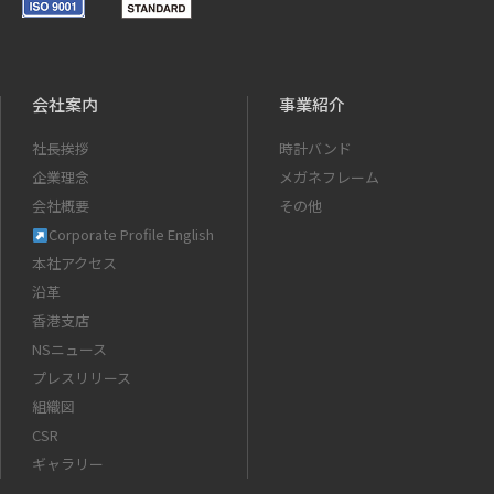
会社案内
事業紹介
社長挨拶
時計バンド
企業理念
メガネフレーム
会社概要
その他
Corporate Profile English
本社アクセス
沿革
香港支店
NSニュース
プレスリリース
組織図
CSR
ギャラリー