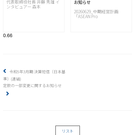
代表取締役社長 井藤 秀雄 イ
お知らせ
ンタビュアー 森本
20260629_中期経営計画
「ASEAN Pro
令和5年3月期 決算短信〔日本基
準〕(連結)
定款の一部変更に関するお知らせ
リスト