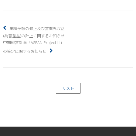
業績予想の修正及び営業外収益
(為替差益)の計上に関するお知らせ
中期経営計画「ASEAN ProjectⅢ」
の策定に関するお知らせ
リスト