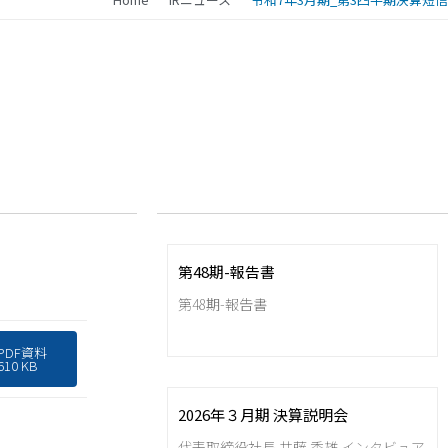
第48期-報告書
第48期-報告書
PDF資料
610 KB
2026年３月期 決算説明会
代表取締役社長 井藤 秀雄 インタビュア