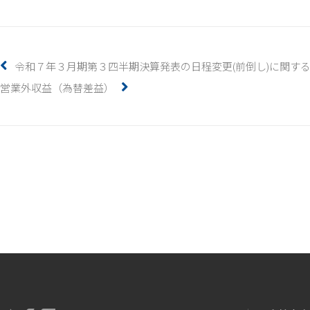
令和７年３月期第３四半期決算発表の日程変更(前倒し)に関す
営業外収益（為替差益）