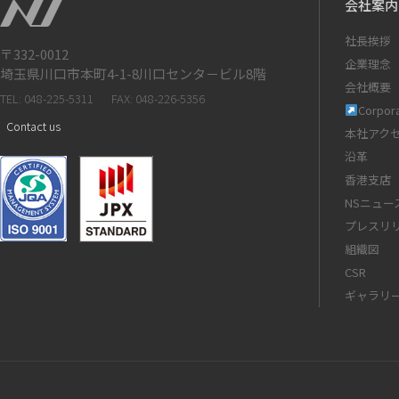
会社案内
社長挨拶
〒332-0012
企業理念
埼玉県川口市本町4-1-8川口センタ－ビル8階
会社概要
TEL: 048-225-5311
FAX: 048-226-5356
Corpora
Contact us
本社アク
沿革
香港支店
NSニュー
プレスリ
組織図
CSR
ギャラリ