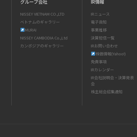
グループ会社
IR情報
NISSEY VIETNAM CO.,LTD
IRニュース
ベトナムのギャラリー
電子告知
MURAI
事業推移
NISSEY CAMBODIA Co.,Ltd
決算短信一覧
カンボジアのギャラリー
IRお問い合わせ
株価情報(Yahoo!)
免責事項
IRカレンダー
IR会社説明会・決算発表
会
株主総会招集通知