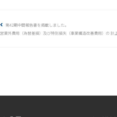
第42期中間報告書を掲載しました。
営業外費用（為替差損）及び特別損失（事業構造改善費用）の 計