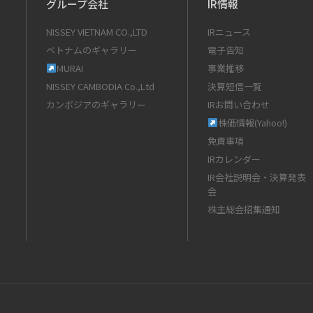
グループ会社
IR情報
NISSEY VIETNAM CO.,LTD
IRニュース
ベトナムのギャラリー
電子告知
MURAI
事業推移
NISSEY CAMBODIA Co.,Ltd
決算短信一覧
カンボジアのギャラリー
IRお問い合わせ
株価情報(Yahoo!)
免責事項
IRカレンダー
IR会社説明会・決算発表
会
株主総会招集通知