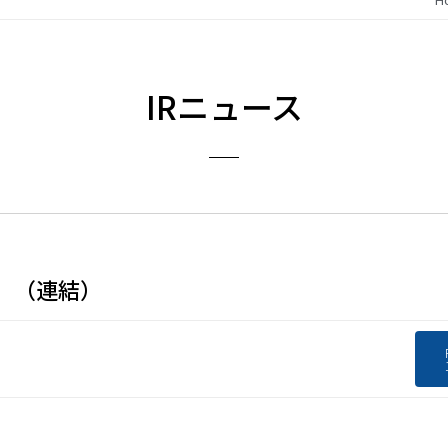
IRニュース
準〕（連結）