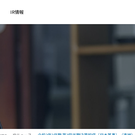
IR情報
ome
IRニュース
令和2年3月期 第3四半期決算短信〔日本基準〕（連結）