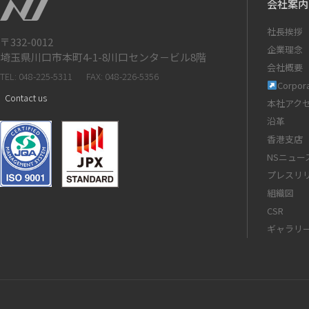
会社案内
社長挨拶
〒332-0012
企業理念
埼玉県川口市本町4-1-8川口センタ－ビル8階
会社概要
TEL: 048-225-5311
FAX: 048-226-5356
Corpora
Contact us
本社アク
沿革
香港支店
NSニュー
プレスリ
組織図
CSR
ギャラリ