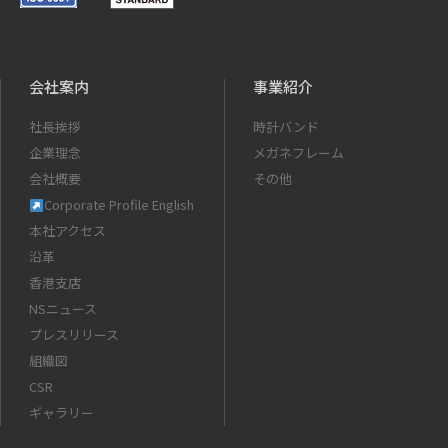
会社案内
事業紹介
社長挨拶
時計バンド
企業理念
メガネフレーム
会社概要
その他
Corporate Profile English
本社アクセス
沿革
香港支店
NSニュース
プレスリリース
組織図
CSR
ギャラリー