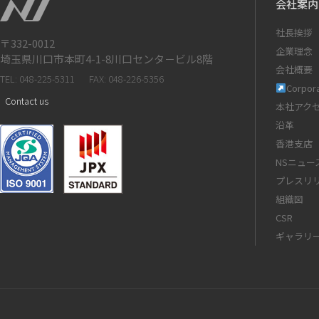
会社案内
社長挨拶
〒332-0012
企業理念
埼玉県川口市本町4-1-8川口センタ－ビル8階
会社概要
TEL: 048-225-5311
FAX: 048-226-5356
Corpora
Contact us
本社アク
沿革
香港支店
NSニュー
プレスリ
組織図
CSR
ギャラリ