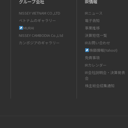
グループ会社
IR情報
NISSEY VIETNAM CO.,LTD
IRニュース
ベトナムのギャラリー
電子告知
MURAI
事業推移
NISSEY CAMBODIA Co.,Ltd
決算短信一覧
カンボジアのギャラリー
IRお問い合わせ
株価情報(Yahoo!)
免責事項
IRカレンダー
IR会社説明会・決算発表
会
株主総会招集通知